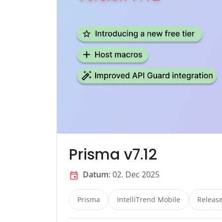
Prisma v7.12
Datum
: 02. Dec 2025
event
Prisma
IntelliTrend Mobile
Releas