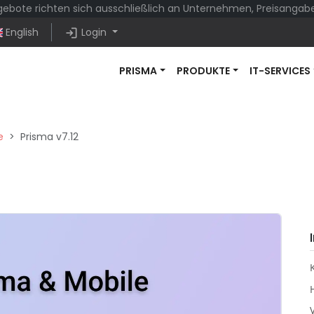
ebote richten sich ausschließlich an Unternehmen, Preisangaben
login
English
Login
PRISMA
PRODUKTE
IT-SERVICES
e
Prisma v7.12