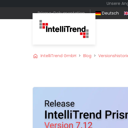
Unsere Ang
Prisma-Dokumentation
Deutsch
home
IntelliTrend GmbH
Blog
Versionshistori