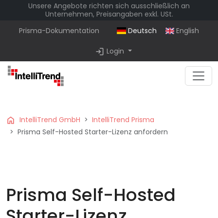
Unsere Angebote richten sich ausschließlich an
Unternehmen, Preisangaben exkl. USt.
Prisma-Dokumentation
Deutsch
English
login
Login
home
IntelliTrend GmbH
IntelliTrend Prisma
Prisma Self-Hosted Starter-Lizenz anfordern
Prisma Self-Hosted
Starter-Lizenz